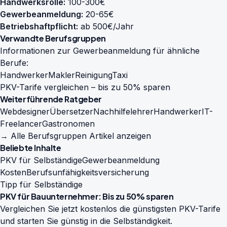
Handwerksrolle:
100-300€
Gewerbeanmeldung:
20-65€
Betriebshaftpflicht:
ab 500€/Jahr
Verwandte Berufsgruppen
Informationen zur Gewerbeanmeldung für ähnliche
Berufe:
Handwerker
Makler
Reinigung
Taxi
PKV-Tarife vergleichen – bis zu 50% sparen
Weiterführende Ratgeber
Webdesigner
Übersetzer
Nachhilfelehrer
Handwerker
IT-
Freelancer
Gastronomen
→ Alle Berufsgruppen Artikel anzeigen
Beliebte Inhalte
PKV für Selbständige
Gewerbeanmeldung
Kosten
Berufsunfähigkeitsversicherung
Tipp für Selbständige
PKV für Bauunternehmer: Bis zu 50% sparen
Vergleichen Sie jetzt kostenlos die günstigsten PKV-Tarife
und starten Sie günstig in die Selbständigkeit.