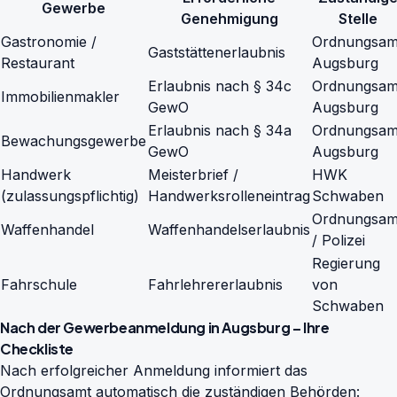
Gewerbe
Genehmigung
Stelle
Gastronomie /
Ordnungsam
Gaststättenerlaubnis
Restaurant
Augsburg
Erlaubnis nach § 34c
Ordnungsam
Immobilienmakler
GewO
Augsburg
Erlaubnis nach § 34a
Ordnungsam
Bewachungsgewerbe
GewO
Augsburg
Handwerk
Meisterbrief /
HWK
(zulassungspflichtig)
Handwerksrolleneintrag
Schwaben
Ordnungsam
Waffenhandel
Waffenhandelserlaubnis
/ Polizei
Regierung
Fahrschule
Fahrlehrererlaubnis
von
Schwaben
Nach der Gewerbeanmeldung in Augsburg – Ihre
Checkliste
Nach erfolgreicher Anmeldung informiert das
Ordnungsamt automatisch die zuständigen Behörden: