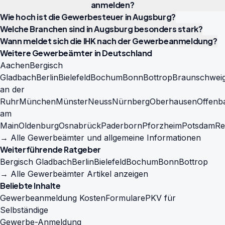
anmelden?
Wie hoch ist die Gewerbesteuer in Augsburg?
Welche Branchen sind in Augsburg besonders stark?
Wann meldet sich die IHK nach der Gewerbeanmeldung?
Weitere Gewerbeämter in Deutschland
Aachen
Bergisch
Gladbach
Berlin
Bielefeld
Bochum
Bonn
Bottrop
Braunschwei
an der
Ruhr
München
Münster
Neuss
Nürnberg
Oberhausen
Offenb
am
Main
Oldenburg
Osnabrück
Paderborn
Pforzheim
Potsdam
Re
→ Alle Gewerbeämter und allgemeine Informationen
Weiterführende Ratgeber
Bergisch Gladbach
Berlin
Bielefeld
Bochum
Bonn
Bottrop
→ Alle Gewerbeämter Artikel anzeigen
Beliebte Inhalte
Gewerbeanmeldung Kosten
Formulare
PKV für
Selbständige
Gewerbe-Anmeldung