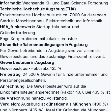
Informatik:
Wachsende KI- und Data-Science-Forschung
Technische Hochschule Augsburg (THA)
Praxisorientierte Hochschule mit ca. 7.000 Studierenden.
Stark in Maschinenbau, Elektrotechnik und Informatik.
HSA_funkenwerk:
Startup-Inkubator und
Gründerförderung
Enge Kooperationen mit lokaler Industrie
Steuerliche Rahmenbedingungen in Augsburg
Für Gewerbetreibende in Augsburg sind vor allem die
Gewerbesteuer und das zuständige Finanzamt relevant:
Gewerbesteuer in Augsburg
Gewerbesteuer-Hebesatz:
435 %
Freibetrag:
24.500 € Gewinn für Einzelunternehmer und
Personengesellschaften.
Anrechnung:
Die Gewerbesteuer wird auf die
Einkommensteuer angerechnet (Faktor 4,0). Bei 435 % ist
die Anrechnung nahezu vollständig.
Vergleich:
Augsburg ist
günstiger als München
(490 %)
und Nürnberg (435 %). Ideal für Gründer, die München-