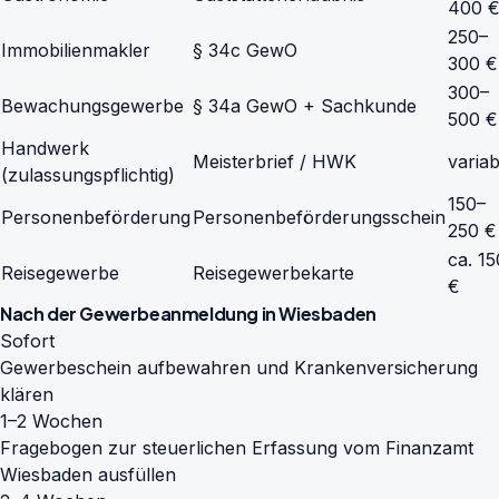
400 
250–
Immobilienmakler
§ 34c GewO
300 €
300–
Bewachungsgewerbe
§ 34a GewO + Sachkunde
500 €
Handwerk
Meisterbrief / HWK
variab
(zulassungspflichtig)
150–
Personenbeförderung
Personenbeförderungsschein
250 €
ca. 15
Reisegewerbe
Reisegewerbekarte
€
Nach der Gewerbeanmeldung in Wiesbaden
Sofort
Gewerbeschein aufbewahren und Krankenversicherung
klären
1–2 Wochen
Fragebogen zur steuerlichen Erfassung vom Finanzamt
Wiesbaden ausfüllen