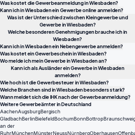
Was kostet die Gewerbeanmeldung in Wiesbaden?
Kann ich in Wiesbaden ein Gewerbe online anmelden?
Was ist der Unterschied zwischen Kleingewerbe und
Gewerbe in Wiesbaden?
Welche besonderen Genehmigungen brauche ich in
Wiesbaden?
Kann ich in Wiesbaden ein Nebengewerbe anmelden?
Was kostet ein Gewerbeschein in Wiesbaden?
Wo melde ich mein Gewerbe in Wiesbaden an?
Kann ich als Ausländer ein Gewerbe in Wiesbaden
anmelden?
Wie hoch ist die Gewerbesteuer in Wiesbaden?
Welche Branchen sind in Wiesbaden besonders stark?
Wann meldet sich die IHK nach der Gewerbeanmeldung?
Weitere Gewerbeämter in Deutschland
Aachen
Augsburg
Bergisch
Gladbach
Berlin
Bielefeld
Bochum
Bonn
Bottrop
Braunschwei
an der
Ruhr
München
Münster
Neuss
Nürnberg
Oberhausen
Offenb