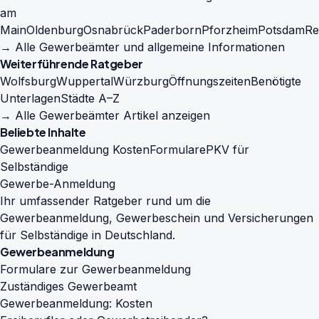
am
Main
Oldenburg
Osnabrück
Paderborn
Pforzheim
Potsdam
Re
→ Alle Gewerbeämter und allgemeine Informationen
Weiterführende Ratgeber
Wolfsburg
Wuppertal
Würzburg
Öffnungszeiten
Benötigte
Unterlagen
Städte A–Z
→ Alle Gewerbeämter Artikel anzeigen
Beliebte Inhalte
Gewerbeanmeldung Kosten
Formulare
PKV für
Selbständige
Gewerbe-Anmeldung
Ihr umfassender Ratgeber rund um die
Gewerbeanmeldung, Gewerbeschein und Versicherungen
für Selbständige in Deutschland.
Gewerbeanmeldung
Formulare zur Gewerbeanmeldung
Zuständiges Gewerbeamt
Gewerbeanmeldung: Kosten