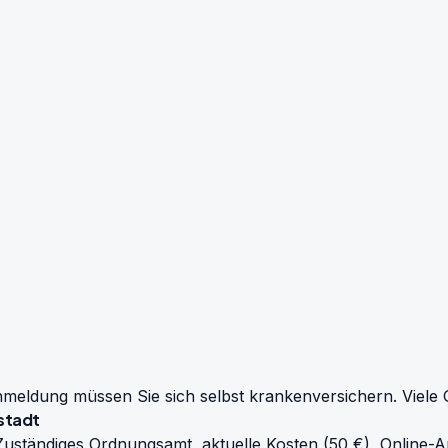
ldung müssen Sie sich selbst krankenversichern. Viele G
stadt
uständiges Ordnungsamt, aktuelle Kosten (50 €), Online-A