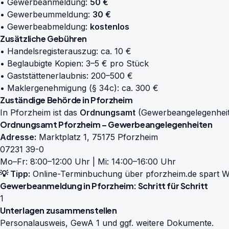
• Gewerbeanmeldung:
50 €
• Gewerbeummeldung:
30 €
• Gewerbeabmeldung:
kostenlos
Zusätzliche Gebühren
• Handelsregisterauszug: ca. 10 €
• Beglaubigte Kopien: 3–5 € pro Stück
• Gaststättenerlaubnis: 200–500 €
• Maklergenehmigung (§ 34c): ca. 300 €
Zuständige Behörde in Pforzheim
In Pforzheim ist das
Ordnungsamt
(Gewerbeangelegenheit
Ordnungsamt Pforzheim – Gewerbeangelegenheiten
Adresse:
Marktplatz 1, 75175 Pforzheim
07231 39-0
Mo–Fr: 8:00–12:00 Uhr | Mi: 14:00–16:00 Uhr
💡 Tipp:
Online-Terminbuchung über
pforzheim.de
spart Wa
Gewerbeanmeldung in Pforzheim: Schritt für Schritt
1
Unterlagen zusammenstellen
Personalausweis, GewA 1 und ggf. weitere Dokumente.