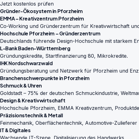
Jetzt kostenlos prüfen
Gründer-Ökosystem in Pforzheim
EMMA – Kreativzentrum Pforzheim
Co-Working und Gründerzentrum für Kreativwirtschaft und
Hochschule Pforzheim – Gründerzentrum
Deutschlands führende Design-Hochschule mit starkem E
L-Bank Baden-Württemberg
Gründungskredite, Startfinanzierung 80, Mikrokredite.
IHK Nordschwarzwald
Gründungsberatung und Netzwerk für Pforzheim und Enzk
Branchenschwerpunkte in Pforzheim
Schmuck & Uhren
Goldstadt – 75% der deutschen Schmuckindustrie, Weltma
Design & Kreativwirtschaft
Hochschule Pforzheim, EMMA Kreativzentrum, Produktde
Präzisionstechnik & Metall
Feinmechanik, Oberflächentechnik, Automotive-Zulieferer
IT & Digitales
Wachsende IT-Szene, Digitalisierung des Handwerks