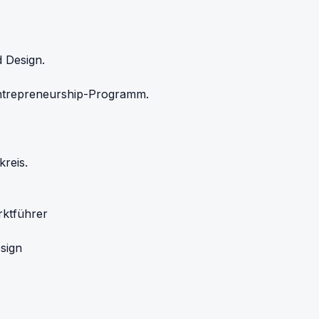
 Design.
ntrepreneurship-Programm.
reis.
rktführer
sign