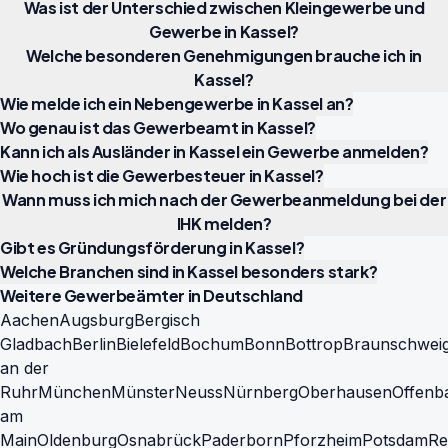
Was ist der Unterschied zwischen Kleingewerbe und
Gewerbe in Kassel?
Welche besonderen Genehmigungen brauche ich in
Kassel?
Wie melde ich ein Nebengewerbe in Kassel an?
Wo genau ist das Gewerbeamt in Kassel?
Kann ich als Ausländer in Kassel ein Gewerbe anmelden?
Wie hoch ist die Gewerbesteuer in Kassel?
Wann muss ich mich nach der Gewerbeanmeldung bei der
IHK melden?
Gibt es Gründungsförderung in Kassel?
Welche Branchen sind in Kassel besonders stark?
Weitere Gewerbeämter in Deutschland
Aachen
Augsburg
Bergisch
Gladbach
Berlin
Bielefeld
Bochum
Bonn
Bottrop
Braunschwei
an der
Ruhr
München
Münster
Neuss
Nürnberg
Oberhausen
Offenb
am
Main
Oldenburg
Osnabrück
Paderborn
Pforzheim
Potsdam
Re