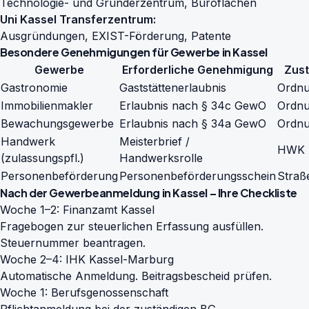
Technologie- und Gründerzentrum, Büroflächen
Uni Kassel Transferzentrum:
Ausgründungen, EXIST-Förderung, Patente
Besondere Genehmigungen für Gewerbe in Kassel
Gewerbe
Erforderliche Genehmigung
Zust
Gastronomie
Gaststättenerlaubnis
Ordnu
Immobilienmakler
Erlaubnis nach § 34c GewO
Ordnu
Bewachungsgewerbe
Erlaubnis nach § 34a GewO
Ordnu
Handwerk
Meisterbrief /
HWK 
(zulassungspfl.)
Handwerksrolle
Personenbeförderung
Personenbeförderungsschein
Straß
Nach der Gewerbeanmeldung in Kassel – Ihre Checkliste
Woche 1–2: Finanzamt Kassel
Fragebogen zur steuerlichen Erfassung ausfüllen.
Steuernummer beantragen.
Woche 2–4: IHK Kassel-Marburg
Automatische Anmeldung. Beitragsbescheid prüfen.
Woche 1: Berufsgenossenschaft