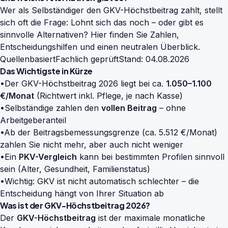
Wer als Selbständiger den GKV-Höchstbeitrag zahlt, stellt
sich oft die Frage: Lohnt sich das noch – oder gibt es
sinnvolle Alternativen? Hier finden Sie Zahlen,
Entscheidungshilfen und einen neutralen Überblick.
Quellenbasiert
Fachlich geprüft
Stand: 04.08.2026
Das Wichtigste in Kürze
•
Der GKV-Höchstbeitrag 2026 liegt bei ca.
1.050–1.100
€/Monat
(Richtwert inkl. Pflege, je nach Kasse)
•
Selbständige zahlen den
vollen Beitrag
– ohne
Arbeitgeberanteil
•
Ab der Beitragsbemessungsgrenze (ca. 5.512 €/Monat)
zahlen Sie nicht mehr, aber auch nicht weniger
•
Ein
PKV-Vergleich
kann bei bestimmten Profilen sinnvoll
sein (Alter, Gesundheit, Familienstatus)
•
Wichtig: GKV ist nicht automatisch schlechter – die
Entscheidung hängt von Ihrer Situation ab
Was ist der GKV-Höchstbeitrag 2026?
Der
GKV-Höchstbeitrag
ist der maximale monatliche