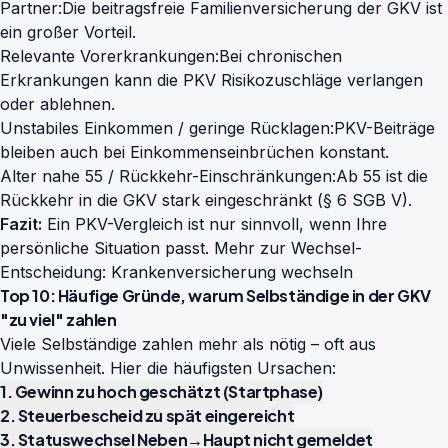
Partner:
Die beitragsfreie Familienversicherung der GKV ist
ein großer Vorteil.
Relevante Vorerkrankungen:
Bei chronischen
Erkrankungen kann die PKV Risikozuschläge verlangen
oder ablehnen.
Unstabiles Einkommen / geringe Rücklagen:
PKV-Beiträge
bleiben auch bei Einkommenseinbrüchen konstant.
Alter nahe 55 / Rückkehr-Einschränkungen:
Ab 55 ist die
Rückkehr in die GKV stark eingeschränkt (§ 6 SGB V).
Fazit:
Ein PKV-Vergleich ist nur sinnvoll, wenn Ihre
persönliche Situation passt. Mehr zur Wechsel-
Entscheidung:
Krankenversicherung wechseln
Top 10: Häufige Gründe, warum Selbständige in der GKV
"zu viel" zahlen
Viele Selbständige zahlen mehr als nötig – oft aus
Unwissenheit. Hier die häufigsten Ursachen:
1. Gewinn zu hoch geschätzt (Startphase)
2. Steuerbescheid zu spät eingereicht
3. Statuswechsel Neben→Haupt nicht gemeldet