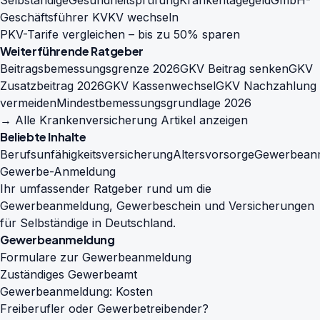
Selbständige
Gesundheitsprüfung
Krankentagegeld
GmbH-
Geschäftsführer KV
KV wechseln
PKV-Tarife vergleichen – bis zu 50% sparen
Weiterführende Ratgeber
Beitragsbemessungsgrenze 2026
GKV Beitrag senken
GKV
Zusatzbeitrag 2026
GKV Kassenwechsel
GKV Nachzahlung
vermeiden
Mindestbemessungsgrundlage 2026
→ Alle Krankenversicherung Artikel anzeigen
Beliebte Inhalte
Berufsunfähigkeitsversicherung
Altersvorsorge
Gewerbean
Gewerbe-Anmeldung
Ihr umfassender Ratgeber rund um die
Gewerbeanmeldung, Gewerbeschein und Versicherungen
für Selbständige in Deutschland.
Gewerbeanmeldung
Formulare zur Gewerbeanmeldung
Zuständiges Gewerbeamt
Gewerbeanmeldung: Kosten
Freiberufler oder Gewerbetreibender?