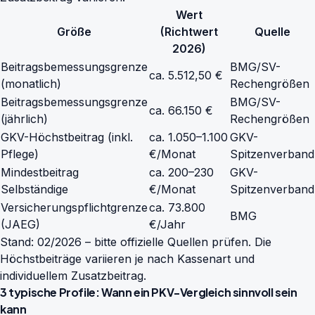
Wert
Größe
(Richtwert
Quelle
2026)
Beitragsbemessungsgrenze
BMG/SV-
ca. 5.512,50 €
(monatlich)
Rechengrößen
Beitragsbemessungsgrenze
BMG/SV-
ca. 66.150 €
(jährlich)
Rechengrößen
GKV-Höchstbeitrag (inkl.
ca. 1.050–1.100
GKV-
Pflege)
€/Monat
Spitzenverband
Mindestbeitrag
ca. 200–230
GKV-
Selbständige
€/Monat
Spitzenverband
Versicherungspflichtgrenze
ca. 73.800
BMG
(JAEG)
€/Jahr
Stand: 02/2026 – bitte offizielle Quellen prüfen. Die
Höchstbeiträge variieren je nach Kassenart und
individuellem Zusatzbeitrag.
3 typische Profile: Wann ein PKV-Vergleich sinnvoll sein
kann