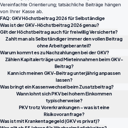
Vereinfachte Orientierung; tatsächliche Beiträge hängen
von Ihrer Kasse ab.
FAQ: GKV Höchstbeitrag 2026 für Selbständige
Was ist der GKV-Höchstbeitrag 2026 genau?
Gilt der Höchstbeitrag auch für freiwillig Versicherte?
Zahlt man als Selbständiger immer den vollen Beitrag
ohne Arbeitgeberanteil?
Warum kommt es zu Nachzahlungen bei der GKV?
Zählen Kapitalerträge und Mieteinnahmen beim GKV-
Beitrag?
Kann ich meinen GKV-Beitrag unterjährig anpassen
lassen?
Was bringt ein Kassenwechsel beim Zusatzbeitrag?
Wann lohnt sich PKV bei hohem Einkommen
typischerweise?
PKV trotz Vorerkrankungen – was ist eine
Risikovoranfrage?
Was ist mit Krankentagegeld (GKV vs privat)?
Was gilt ab 55 Jahren für Wechselmöglichkeiten?